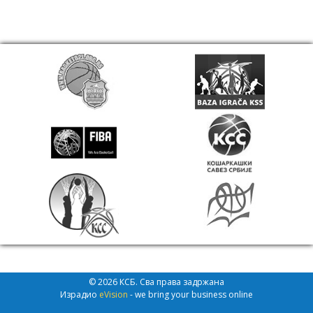
© 2026 КСБ. Сва права задржана
Израдио
eVision
- we bring your business online