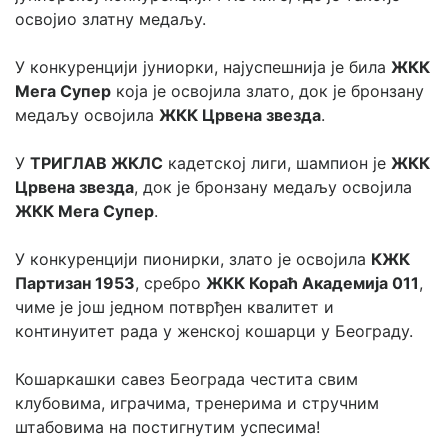
освојио златну медаљу.
У конкуренцији јуниорки, најуспешнија је била 
ЖКК 
Мега Супер
 која је освојила злато, док је бронзану 
медаљу освојила 
ЖКК Црвена звезда
.
У 
ТРИГЛАВ ЖКЛС
 кадетској лиги, шампион је 
ЖКК 
Црвена звезда
, док је бронзану медаљу освојила 
ЖКК Мега Супер
.
У конкуренцији пионирки, злато је освојила 
КЖК 
Партизан 1953
, сребро 
ЖКК Кораћ Академија 011
, 
чиме је још једном потврђен квалитет и 
континуитет рада у женској кошарци у Београду.
Кошаркашки савез Београда честита свим 
клубовима, играчима, тренерима и стручним 
штабовима на постигнутим успесима!