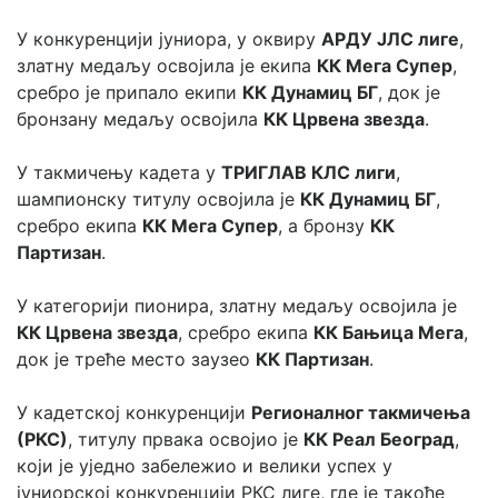
У конкуренцији јуниора, у оквиру 
АРДУ ЈЛС лиге
, 
златну медаљу освојила је екипа 
КК Мега Супер
, 
сребро је припало екипи 
КК Дyнамиц БГ
, док је 
бронзану медаљу освојила 
КК Црвена звезда
.
У такмичењу кадета у 
ТРИГЛАВ КЛС лиги
, 
шампионску титулу освојила је 
КК Дyнамиц БГ
, 
сребро екипа 
КК Мега Супер
, а бронзу 
КК 
Партизан
.
У категорији пионира, златну медаљу освојила је 
КК Црвена звезда
, сребро екипа 
КК Бањица Мега
, 
док је треће место заузео 
КК Партизан
.
У кадетској конкуренцији 
Регионалног такмичења 
(РКС)
, титулу првака освојио је 
КК Реал Београд
, 
који је уједно забележио и велики успех у 
јуниорској конкуренцији РКС лиге, где је такође 