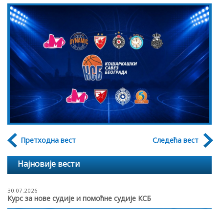
Претходна вест
Следећа вест
Најновије вести
30.07.2026
Курс за нове судије и помоћне судије КСБ