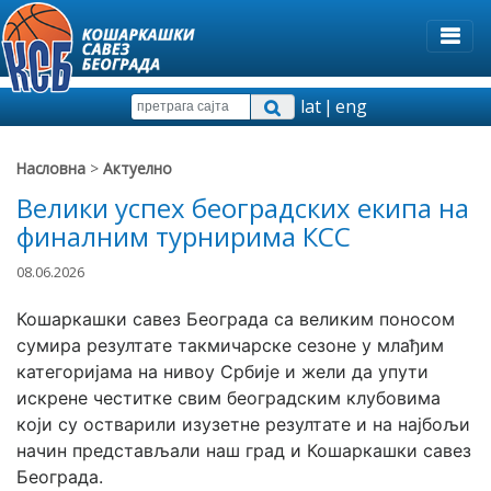
lat
|
eng
Насловна
>
Актуелно
Велики успех београдских екипа на
финалним турнирима КСС
08.06.2026
Кошаркашки савез Београда са великим поносом 
сумира резултате такмичарске сезоне у млађим 
категоријама на нивоу Србије и жели да упути 
искрене честитке свим београдским клубовима 
који су остварили изузетне резултате и на најбољи 
начин представљали наш град и Кошаркашки савез 
Београда.