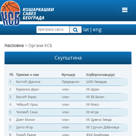
lat
|
eng
Насловна
> Органи КСБ
Скупштина
РБ
Презиме и име
Функција
Клуб(организација)
1
Контић Драгана
Председник
ШКК Звездара
2
Боромиса Дејан
члан
КК Церак
3
Боснић Борис
члан
КК ББ Баскет
4
Чебеџић Урош
члан
КК Фласх
5
Чоловић Саша
члан
КК Астра
6
Дозет Милан
члан
КК Црвена Звезда
7
Џалто Игор
члан
КК Сурчин Добановци
8
Ђорић Радоје
члан
ЖКК Карабурма