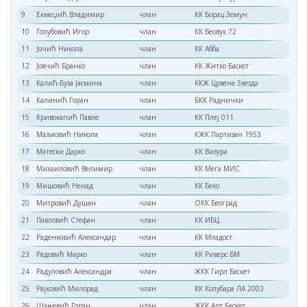
9
Екмеџић Владимир
члан
КК Борац Земун
10
Голубовић Игор
члан
КК Беовук 72
11
Јочић Никола
члан
КК Абба
12
Јовчић Бранко
члан
КК Житко Баскет
13
Калић-Буза Јасмина
члан
ККЖ Црвена Звезда
14
Калинић Горан
члан
БКК Раднички
15
Кривокапић Павле
члан
КК Плеј 011
16
Маљковић Никола
члан
КЖК Партизан 1953
17
Матески Дарко
члан
КК Визура
18
Михаиловић Велимир
члан
КК Мега МИС
19
Мишовић Ненад
члан
КК Беко
20
Митровић Душан
члан
ОКК Београд
21
Павловић Стефан
члан
КК ИБЦ
22
Раденковић Александар
члан
КК Младост
23
Радовић Марко
члан
КК Риверс БМ
24
Радуловић Александра
члан
ЖКК Гирл Баскет
25
Рајковић Милорад
члан
КК Колубара ЛА 2003
26
Шањевић Горан
члан
ЖКК Арт Баскет