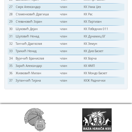
27
Смрк Александар
члан
КК Умка Џез
28
Стаменковић Драгиша
члан
КК Рас
29
Стевановић Зоран
члан
КК Партизан
30
Шуковић Дејан
члан
КК Победник 011
31
Шуловић Ненад
члан
КК Дyнамиц БГ
32
Танчић Драгослав
члан
КК Земун
33
Трикић Ненад
члан
КК Див Баскет
34
Вујичић Бранислав
члан
КК Борча
35
Зарић Александар
члан
КК ФМП
36
Живковић Милан
члан
КК Мондо Баскет
37
Зупанчић Тијана
члан
ККЖ Раднички