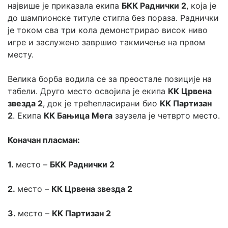
највише је приказала екипа 
БКК Раднички 2
, која је 
до шампионске титуле стигла без пораза. Раднички 
је током сва три кола демонстрирао висок ниво 
игре и заслужено завршио такмичење на првом 
месту.
Велика борба водила се за преостале позиције на 
табели. Друго место освојила је екипа 
КК Црвена 
звезда 2
, док је трећепласирани био 
КК Партизан 
2
. Екипа 
КК Бањица Мега
 заузела је четврто место.
Коначан пласман:
1. 
место – 
БКК Раднички 2
2. 
место – 
КК Црвена звезда 2
3. 
место – 
КК Партизан 2