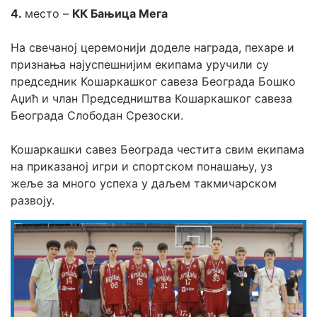
4. 
место – 
КК Бањица Мега
На свечаној церемонији доделе награда, пехаре и 
признања најуспешнијим екипама уручили су 
председник Кошаркашког савеза Београда Бошко 
Аџић и члан Председништва Кошаркашког савеза 
Београда Слободан Срезоски.
Кошаркашки савез Београда честита свим екипама 
на приказаној игри и спортском понашању, уз 
жеље за много успеха у даљем такмичарском 
развоју.