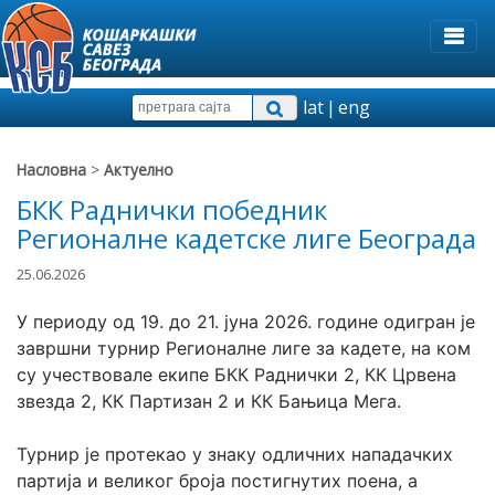
lat
|
eng
Насловна
>
Актуелно
БКК Раднички победник
Регионалне кадетске лиге Београда
25.06.2026
У периоду од 19. до 21. јуна 2026. године одигран је 
завршни турнир Регионалне лиге за кадете, на ком 
су учествовале екипе БКК Раднички 2, КК Црвена 
звезда 2, КК Партизан 2 и КК Бањица Мега.
Турнир је протекао у знаку одличних нападачких 
партија и великог броја постигнутих поена, а 