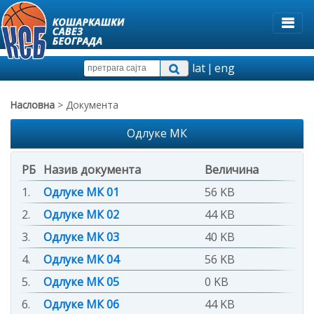
lat
|
eng
Насловна
> Документа
Одлуке МК
РБ
Назив документа
Величина
1.
Одлуке МК 01
56 KB
2.
Одлуке МК 02
44 KB
3.
Одлуке МК 03
40 KB
4.
Одлуке МК 04
56 KB
5.
Одлуке МК 05
0 KB
6.
Одлуке МК 06
44 KB