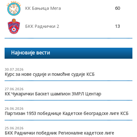
КК Бањица Мега
60
БКК Раднички 2
13
Најновије вести
30.07.2026
Курс за нове судије и помоћне судије КСБ
27.06.2026
КК Чукарички Баскет шампион 3МРЛ Центар
26.06.2026
Партизан 1953 победнице Кадетске београдске лиге КСБ
25.06.2026
БКК Раднички победник Регионалне кадетске лиге