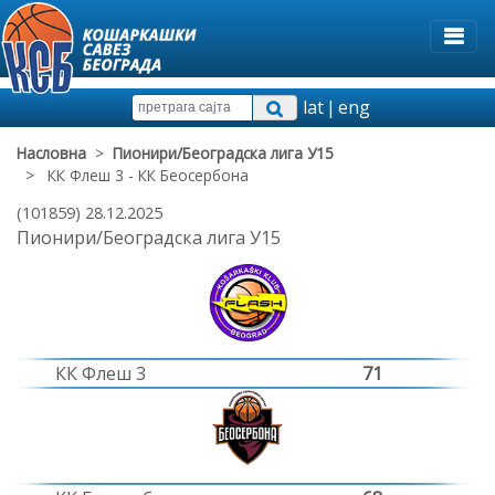
lat
|
eng
Насловна
>
Пионири/Београдска лига У15
> КК Флеш 3 - КК Беосербона
(101859) 28.12.2025
Пионири/Београдска лига У15
КК Флеш 3
71