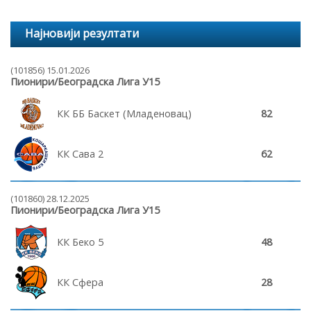
Најновији резултати
(101856) 15.01.2026
Пионири/Београдска Лига У15
КК ББ Баскет (Младеновац)
82
КК Сава 2
62
(101860) 28.12.2025
Пионири/Београдска Лига У15
КК Беко 5
48
КК Сфера
28