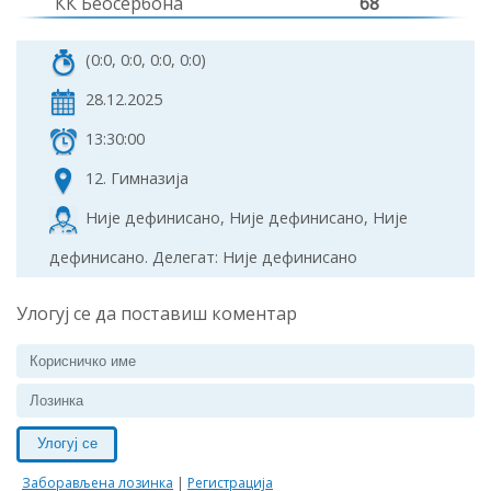
КК Беосербона
68
(0:0, 0:0, 0:0, 0:0)
28.12.2025
13:30:00
12. Гимназија
Није дефинисано, Није дефинисано, Није
дефинисано. Делегат: Није дефинисано
Улогуј се да поставиш коментар
Улогуј се
Заборављена лозинка
|
Регистрација