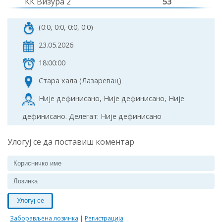
КК Визура 2
53
(0:0, 0:0, 0:0, 0:0)
23.05.2026
18:00:00
Стара хала (Лазаревац)
Није дефинисано, Није дефинисано, Није
дефинисано. Делегат: Није дефинисано
Улогуј се да поставиш коментар
Улогуј се
Заборављена лозинка
|
Регистрација