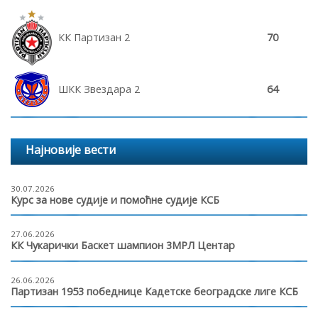
КК Партизан 2
70
ШКК Звездара 2
64
Најновије вести
30.07.2026
Курс за нове судије и помоћне судије КСБ
27.06.2026
КК Чукарички Баскет шампион 3МРЛ Центар
26.06.2026
Партизан 1953 победнице Кадетске београдске лиге КСБ