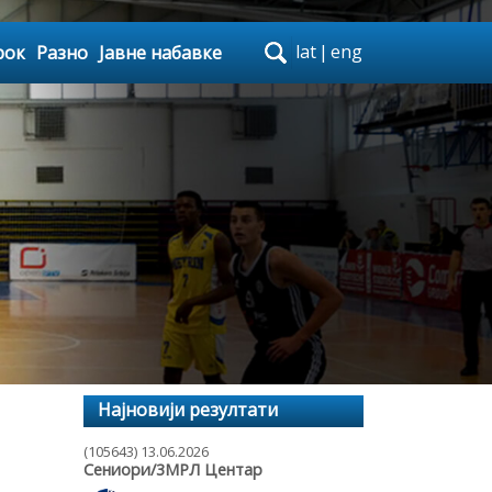
lat
|
eng
рок
Разно
Јавне набавке
Најновији резултати
(105643) 13.06.2026
Сениори/3МРЛ Центар