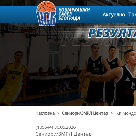
Актуелно
Та
Насловна
>
Сениори/3МРЛ Центар
> КК Мондо 
(105644) 30.05.2026
Сениори/3МРЛ Центар