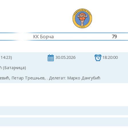
КК Борча
79
 14:23)
30.05.2026
18:20:00
 (Батајница)
вић, Петар Трешњев, . Делегат: Марко Дангубић