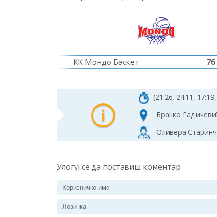
КК Мондо Баскет
76
(21:26, 24:11, 17:19,
Бранко Радичевић
Оливера Старинче
Улогуј се да поставиш коментар