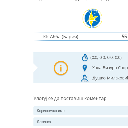
КК Абба (Барич)
55
(0:0, 0:0, 0:0, 0:0)
Хала Визура Спо
Душко Милаковић,
Улогуј се да поставиш коментар