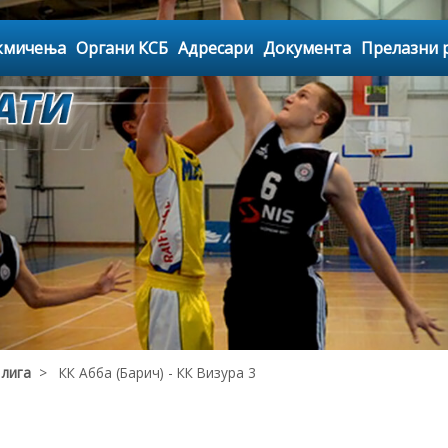
кмичења
Органи КСБ
Адресари
Документа
Прелазни 
 лига
> КК Абба (Барич) - КК Визура 3