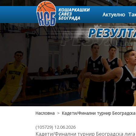
Актуелно
Та
Насловна
>
Кадети/Финални турнир Београдска
(105729) 12.06.2026
Кадети/Финални турнир Београдска лига