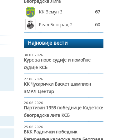
Београдска Лига
КК Земун 3
67
Реал Београд 2
60
Најновије вести
30.07.2026
Курс за нове судије и помоћне
судије КСБ
27.06.2026
КК Чукарички Баскет шампион
3МРЛ Центар
26.06.2026
Партизан 1953 победнице Кадетске
београдске лиге КСБ
25.06.2026
БКК Раднички победник
Регионалне кадетске лиге Београда