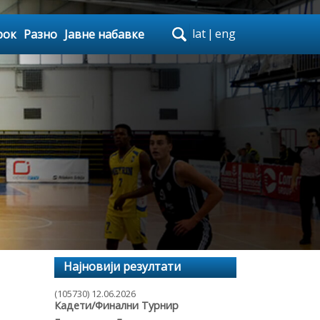
lat
|
eng
рок
Разно
Јавне набавке
Најновији резултати
(105730) 12.06.2026
Кадети/Финални Турнир