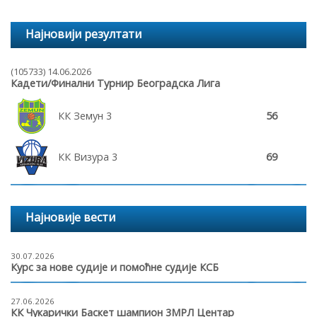
Најновији резултати
(105733) 14.06.2026
Кадети/Финални Турнир Београдска Лига
КК Земун 3
56
КК Визура 3
69
Најновије вести
30.07.2026
Курс за нове судије и помоћне судије КСБ
27.06.2026
КК Чукарички Баскет шампион 3МРЛ Центар