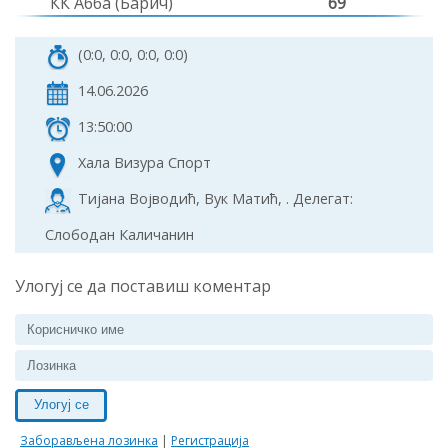
КК Абба (Барич)
69
(0:0, 0:0, 0:0, 0:0)
14.06.2026
13:50:00
Хала Визура Спорт
Тијана Војводић, Вук Матић, . Делегат:
Слободан Каличанин
Улогуј се да поставиш коментар
Улогуј се
Заборављена лозинка
|
Регистрација