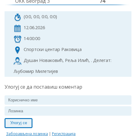
ОКК Београд 3
74
(0:0, 0:0, 0:0, 0:0)
12.06.2026
14:00:00
Спортски центар Раковица
Душан Новаковић, Реља Илић, . Делегат:
Љубомир Милетијев
Улогуј се да поставиш коментар
Улогуј се
Заборављена лозинка
|
Регистрација