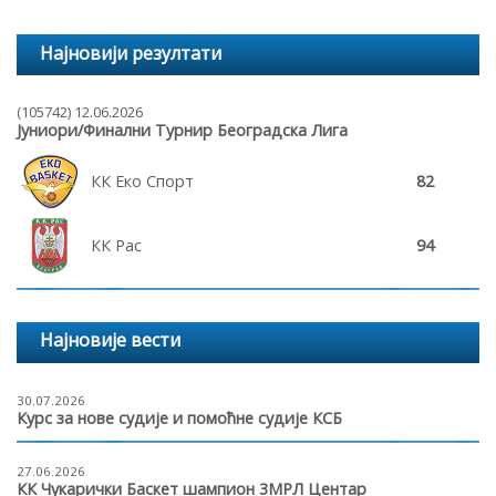
Најновији резултати
(105742) 12.06.2026
Јуниори/Финални Турнир Београдска Лига
КК Еко Спорт
82
КК Рас
94
Најновије вести
30.07.2026
Курс за нове судије и помоћне судије КСБ
27.06.2026
КК Чукарички Баскет шампион 3МРЛ Центар