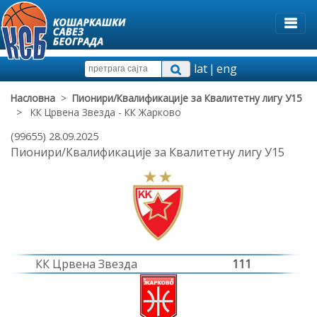
lat
|
eng
Насловна
>
Пионири/Квалификације за Квалитетну лигу У15
> КК Црвена Звезда - КК Жарково
(99655) 28.09.2025
Пионири/Квалификације за Квалитетну лигу У15
КК Црвена Звезда
111