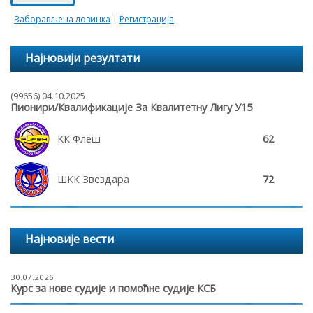
Заборављена лозинка
|
Регистрација
Најновији резултати
(99656) 04.10.2025
Пионири/Квалификације За Квалитетну Лигу У15
КК Флеш
62
ШКК Звездара
72
Најновије вести
30.07.2026
Курс за нове судије и помоћне судије КСБ