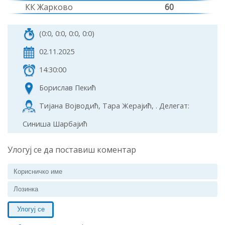
КК Жарково
60
(0:0, 0:0, 0:0, 0:0)
02.11.2025
14:30:00
Борислав Пекић
Тијана Војводић, Тара Жерајић, . Делегат:
Синиша Шарбајић
Улогуј се да поставиш коментар
Улогуј се