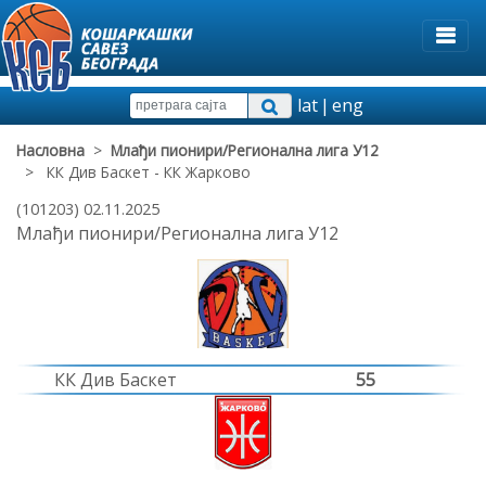
lat
|
eng
Насловна
>
Млађи пионири/Регионална лига У12
> КК Див Баскет - КК Жарково
(101203) 02.11.2025
Млађи пионири/Регионална лига У12
КК Див Баскет
55