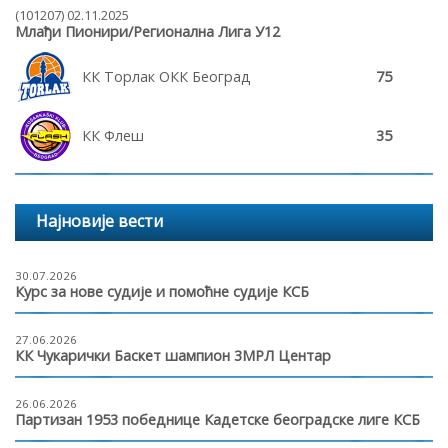
(101207) 02.11.2025
Млађи Пионири/Регионална Лига У12
КК Торлак ОКК Београд
75
КК Флеш
35
Најновије вести
30.07.2026
Курс за нове судије и помоћне судије КСБ
27.06.2026
КК Чукарички Баскет шампион 3МРЛ Центар
26.06.2026
Партизан 1953 победнице Кадетске београдске лиге КСБ