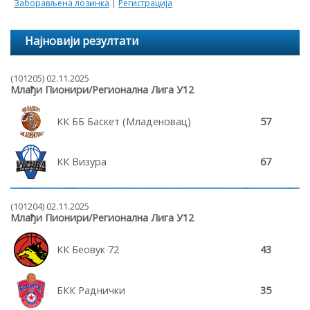
Заборављена лозинка
|
Регистрација
Најновији резултати
(101205) 02.11.2025
Млађи Пионири/Регионална Лига У12
КК ББ Баскет (Младеновац)
57
КК Визура
67
(101204) 02.11.2025
Млађи Пионири/Регионална Лига У12
КК Беовук 72
43
БКК Раднички
35