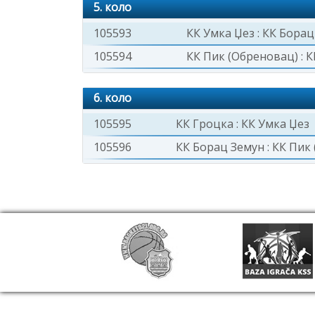
5. коло
105593
КК Умка Џез
:
КК Борац
105594
КК Пик (Обреновац)
:
К
6. коло
105595
КК Гроцка
:
КК Умка Џез
105596
КК Борац Земун
:
КК Пик