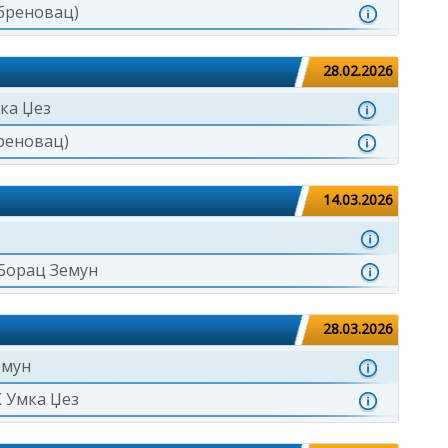
бреновац)
28.02.2026
ка Џез
реновац)
14.03.2026
Борац Земун
28.03.2026
емун
 Умка Џез