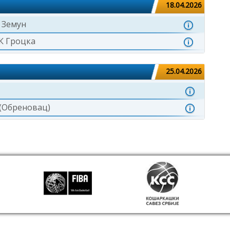
18.04.2026
 Земун
К Гроцка
25.04.2026
 (Обреновац)