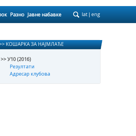
lat
|
eng
рок
Разно
Јавне набавке
>> КОШАРКА ЗА НАЈМЛАЂЕ
>> У10 (2016)
Резултати
Адресар клубова