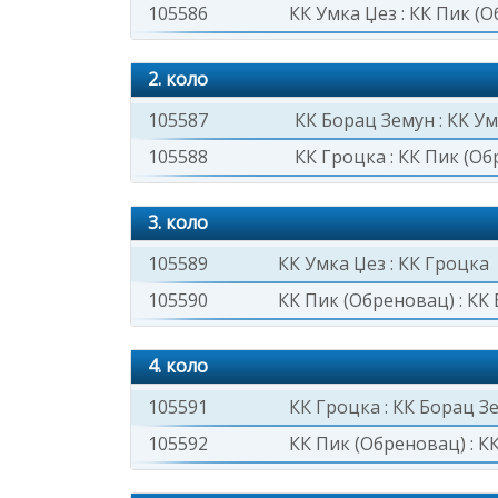
105586
КК Умка Џез
:
КК Пик (О
2. коло
105587
КК Борац Земун
:
КК Ум
105588
КК Гроцка
:
КК Пик (Об
3. коло
105589
КК Умка Џез
:
КК Гроцка
105590
КК Пик (Обреновац)
:
КК 
4. коло
105591
КК Гроцка
:
КК Борац З
105592
КК Пик (Обреновац)
:
КК