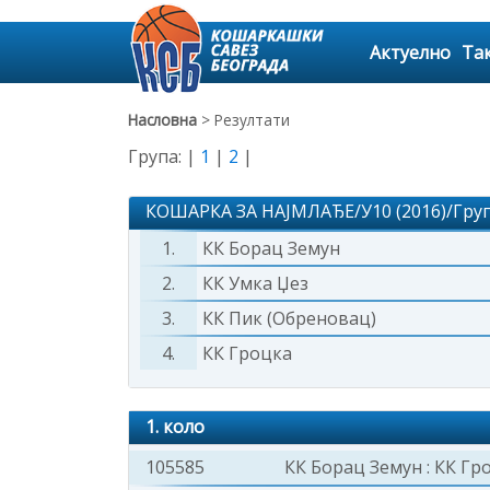
Актуелно
Та
Насловна
> Резултати
Група: |
1
|
2
|
КОШАРКА ЗА НАЈМЛАЂЕ/У10 (2016)/Груп
1.
КК Борац Земун
2.
КК Умка Џез
3.
КК Пик (Обреновац)
4.
КК Гроцка
1. коло
105585
КК Борац Земун
:
КК Гр