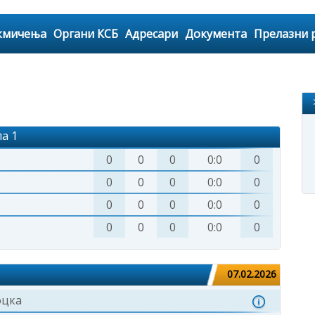
кмичења
Органи КСБ
Адресари
Документа
Прелазни 
а 1
0
0
0
0:0
0
0
0
0
0:0
0
0
0
0
0:0
0
0
0
0
0:0
0
07.02.2026
оцка