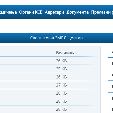
кмичења
Органи КСБ
Адресари
Документа
Прелазни 
Саопштења 2МРЛ Центар
Величина
26 KB
25 KB
26 KB
27 KB
28 KB
28 KB
28 KB