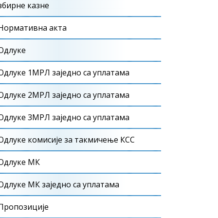
збирне казне
Нормативна акта
Одлуке
Одлуке 1МРЛ заједно са уплатама
Одлуке 2МРЛ заједно са уплатама
Одлуке 3МРЛ заједно са уплатама
Одлуке комисије за такмичење КСС
Одлуке МК
Одлуке МК заједно са уплатама
Пропозиције