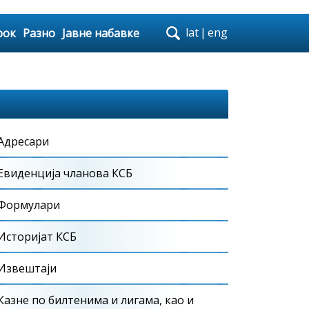
lat
|
eng
рок
Разно
Јавне набавке
Адресари
Евиденција чланова КСБ
Формулари
Историјат КСБ
Извештаји
Казне по билтенима и лигама, као и