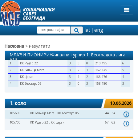
lat
|
eng
Насловна
> Резултати
МЛАЂИ ПИОНИРИ/Финални турнир 1. Београдска лига
У13
1.
КК Рудар 22
3
3
0
210:195
6
2.
КК Бањица Мега
3
2
1
162:145
5
3.
КК Церак
3
1
2
166:176
4
4.
КК Беостарс 05
3
0
3
158:180
3
1. коло
10.06.2026
105699
КК Бањица Мега
:
КК Беостарс 05
44 : 34
105700
КК Рудар 22
:
КК Церак
67 : 62