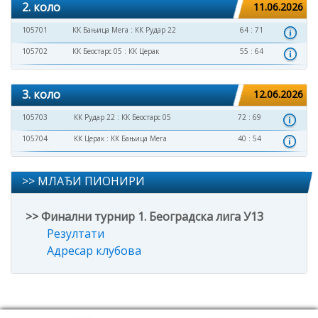
2. коло
11.06.2026
105701
КК Бањица Мега
:
КК Рудар 22
64 : 71
105702
КК Беостарс 05
:
КК Церак
55 : 64
3. коло
12.06.2026
105703
КК Рудар 22
:
КК Беостарс 05
72 : 69
105704
КК Церак
:
КК Бањица Мега
40 : 54
>> МЛАЂИ ПИОНИРИ
>> Финални турнир 1. Београдска лига У13
Резултати
Адресар клубова