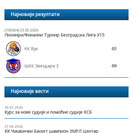
Најновији резултати
(105654) 23.05.2026
Пионири/Финални Турнир Београдска Лига У15
КК Вук
63
ШКК Звездара 3
69
Најновије вести
30.07.2026
Курс за нове судије и помоћне судије КСБ
27.06.2026
КК Чукарички Баскет шампион 3МРЛ Центар