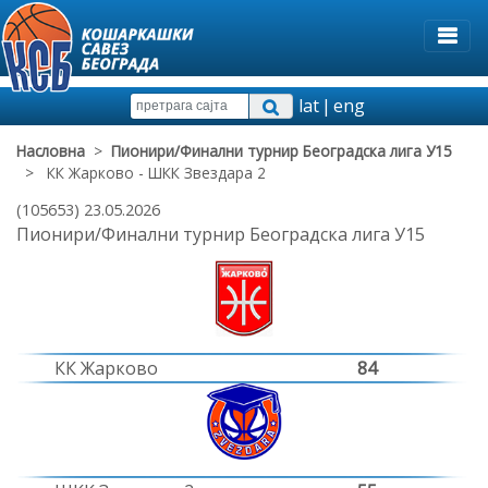
lat
|
eng
Насловна
>
Пионири/Финални турнир Београдска лига У15
> КК Жарково - ШКК Звездара 2
(105653) 23.05.2026
Пионири/Финални турнир Београдска лига У15
КК Жарково
84