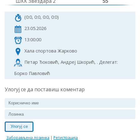
ШКК Звездара 2
55
(0:0, 0:0, 0:0, 0:0)
23.05.2026
13:00:00
Хала спортова Жарково
Петар Ђоковић, Андреј Шкорић, . Делегат:
Борко Павловић
Улогуј се да поставиш коментар
Улогуј се
Заборављена лозинка
|
Регистрација