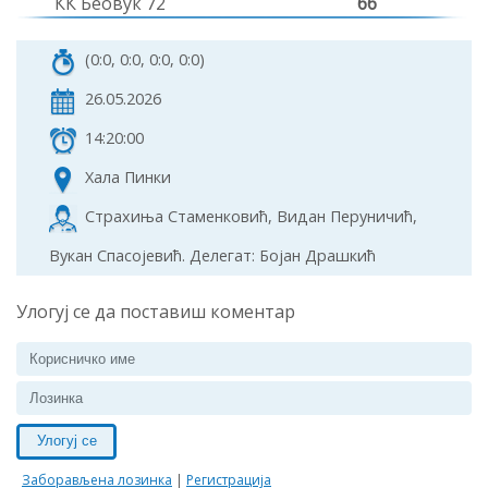
КК Беовук 72
66
(0:0, 0:0, 0:0, 0:0)
26.05.2026
14:20:00
Хала Пинки
Страхиња Стаменковић, Видан Перуничић,
Вукан Спасојевић. Делегат: Бојан Драшкић
Улогуј се да поставиш коментар
Улогуј се
Заборављена лозинка
|
Регистрација