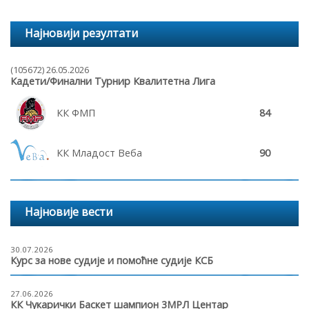
Најновији резултати
(105672) 26.05.2026
Кадети/Финални Турнир Квалитетна Лига
КК ФМП
84
КК Младост Веба
90
Најновије вести
30.07.2026
Курс за нове судије и помоћне судије КСБ
27.06.2026
КК Чукарички Баскет шампион 3МРЛ Центар