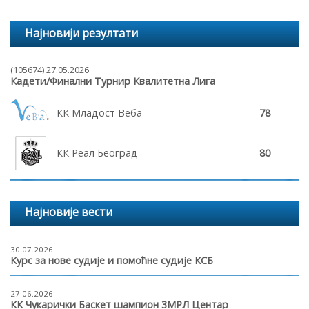
Најновији резултати
(105674) 27.05.2026
Кадети/Финални Турнир Квалитетна Лига
КК Младост Веба
78
КК Реал Београд
80
Најновије вести
30.07.2026
Курс за нове судије и помоћне судије КСБ
27.06.2026
КК Чукарички Баскет шампион 3МРЛ Центар